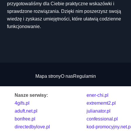
przygotowaliśmy dla Ciebie praktyczne wskazówki i
sprawdzone rozwiązania. Dzięki nim poszerzysz swoją
wiedzę i zyskasz umiejętności, które ułatwią codzienne
funkcjonowanie.
Mapa strony
O nas
Regulamin
Nasze serwisy:
ener-chi.pl
4gifs.pl
extrememt2.pl
aduft.net.pl
julianator.pl
bonfree.pl
confessional.pl
directedbylove.pl
kod-promocyjny.net.p