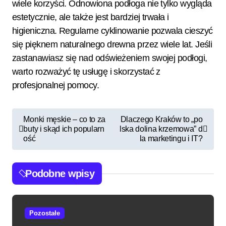
wiele korzyści. Odnowiona podłoga nie tylko wygląda
estetycznie, ale także jest bardziej trwała i
higieniczna. Regularne cyklinowanie pozwala cieszyć
się pięknem naturalnego drewna przez wiele lat. Jeśli
zastanawiasz się nad odświeżeniem swojej podłogi,
warto rozważyć tę usługę i skorzystać z
profesjonalnej pomocy.
N
Monki męskie – co to za
Dlaczego Kraków to „po
buty i skąd ich popularn
lska dolina krzemowa” d
a
ość
la marketingu i IT?
w
i
Podobne wpisy
g
a
c
Pozostałe