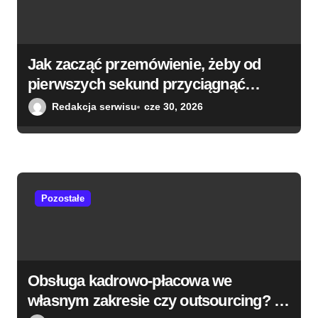
j
a
w
Jak zacząć przemówienie, żeby od
p
pierwszych sekund przyciągnąć
i
uwagę słuchaczy?
Redakcja serwisu
cze 30, 2026
s
u
Pozostałe
Obsługa kadrowo-płacowa we
własnym zakresie czy outsourcing? –