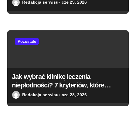
doradzamy
Redakcja serwisu
cze 29, 2026
Pozostałe
Jak wybrać klinikę leczenia
niepłodności? 7 kryteriów, które
naprawdę mają znaczenie
Redakcja serwisu
cze 28, 2026