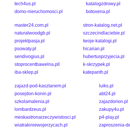
tech4us.pl
katalogzdrowy.pl
domo-nieruchomosci.pl
botoxena.pl
master24.com.pl
stron-katalog.net.pl
naturalwoodgb.pl
szczecindlaciebie.pl
projektpasja.pl
twoje-katalogi.pl
psowaty.pl
hicarian.pl
sendivogius.pl
hubertusprzyjecia.pl
stoprocentbawelna.pll
k-skrzypek.pl
iba-sklep.pl
katepanth.pl
zajazd-pod-kasztanem.pl
luiks.pl
posejdon-konin.pl
abt24.pl
szkolamalenia.pl
zajazdorion.pl
lombardzeus.pl
zakupy4u.pl
meskastronarzeczywistosci.pl
p4-play.pl
wiatrakiniewojerzycach.pl
zaproszenia-de