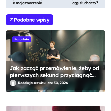
w
ę mają znaczenie
agę słuchaczy?
i
g
Podobne wpisy
a
c
Pozostałe
j
a
w
p
Jak zacząć przemówienie, żeby od
pierwszych sekund przyciągnąć
i
uwagę słuchaczy?
Redakcja serwisu
cze 30, 2026
s
u