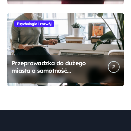
znaczenie
Psychologia i rozwój
Przeprowadzka do dużego
miasta a samotność
dorosłych – kiedy warto
poszukać wsparcia?