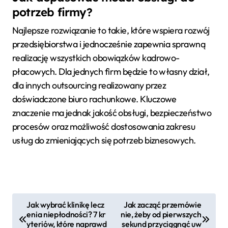
potrzeb firmy?
Najlepsze rozwiązanie to takie, które wspiera rozwój
przedsiębiorstwa i jednocześnie zapewnia sprawną
realizację wszystkich obowiązków kadrowo-
płacowych. Dla jednych firm będzie to własny dział,
dla innych outsourcing realizowany przez
doświadczone biuro rachunkowe. Kluczowe
znaczenie ma jednak jakość obsługi, bezpieczeństwo
procesów oraz możliwość dostosowania zakresu
usług do zmieniających się potrzeb biznesowych.
N
Jak wybrać klinikę lecz
Jak zacząć przemówie
enia niepłodności? 7 kr
nie, żeby od pierwszych
a
yteriów, które naprawd
sekund przyciągnąć uw