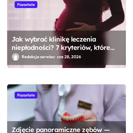
Pozostałe
Jak wybrać klinikę leczenia
niepłodności? 7 kryteriów, które
naprawdę mają znaczenie
Redakcja serwisu
cze 28, 2026
Pozostałe
Zdjęcie panoramiczne zębów —