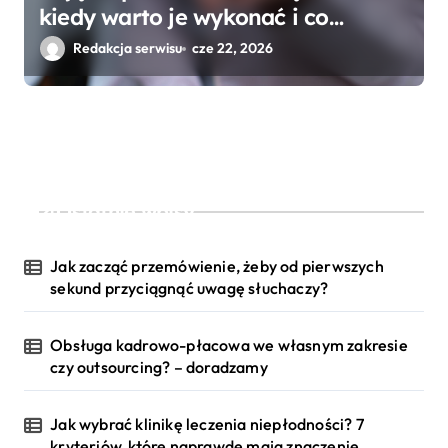
kiedy warto je wykonać i co
pokazuje pantomogram?
Redakcja serwisu
cze 22, 2026
Ostatnie wpisy
Jak zacząć przemówienie, żeby od pierwszych
sekund przyciągnąć uwagę słuchaczy?
Obsługa kadrowo-płacowa we własnym zakresie
czy outsourcing? – doradzamy
Jak wybrać klinikę leczenia niepłodności? 7
kryteriów, które naprawdę mają znaczenie