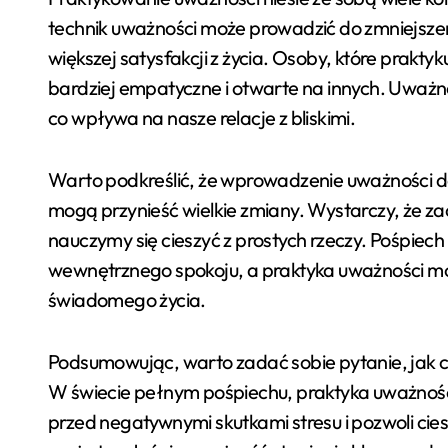
technik uważności może prowadzić do zmniejszen
większej satysfakcji z życia. Osoby, które prakty
bardziej empatyczne i otwarte na innych. Uważno
co wpływa na nasze relacje z bliskimi.
Warto podkreślić, że wprowadzenie uważności do 
mogą przynieść wielkie zmiany. Wystarczy, że za
nauczymy się cieszyć z prostych rzeczy. Pośpiech
wewnętrznego spokoju, a praktyka uważności moż
świadomego życia.
Podsumowując, warto zadać sobie pytanie, jak c
W świecie pełnym pośpiechu, praktyka uważności
przed negatywnymi skutkami stresu i pozwoli cie