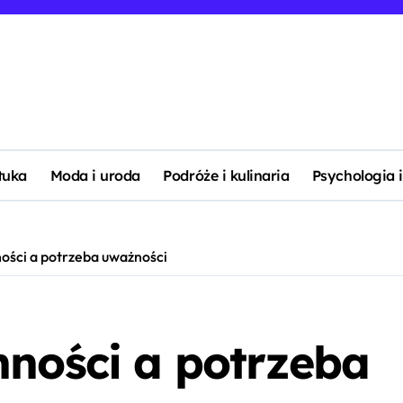
ztuka
Moda i uroda
Podróże i kulinaria
Psychologia i
ości a potrzeba uważności
nności a potrzeba