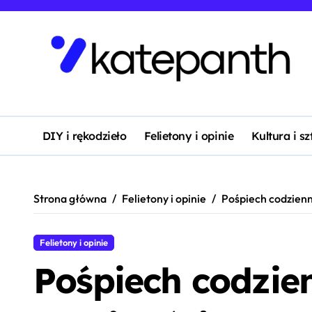
Skip
to
content
DIY i rękodzieło
Felietony i opinie
Kultura i s
Strona główna
Felietony i opinie
Pośpiech codzienn
Felietony i opinie
Pośpiech codzie