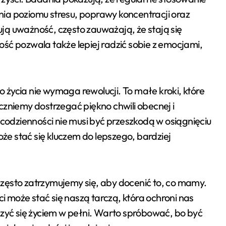
ia poziomu stresu, poprawy koncentracji oraz
kują uważność, często zauważają, że stają się
ść pozwala także lepiej radzić sobie z emocjami,
życia nie wymaga rewolucji. To małe kroki, które
czniemy dostrzegać piękno chwili obecnej i
 codzienności nie musi być przeszkodą w osiągnięciu
e stać się kluczem do lepszego, bardziej
zęsto zatrzymujemy się, aby docenić to, co mamy.
 może stać się naszą tarczą, która ochroni nas
szyć się życiem w pełni. Warto spróbować, bo być