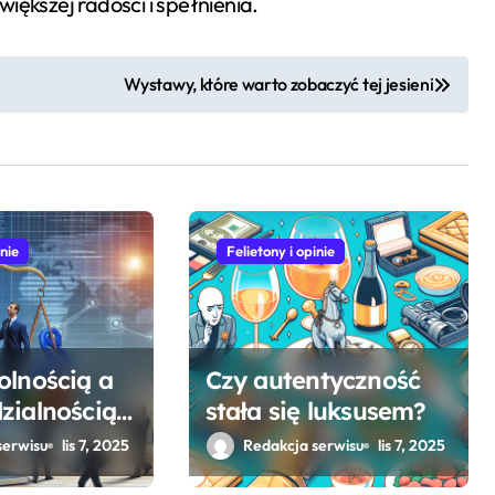
iększej radości i spełnienia.
Wystawy, które warto zobaczyć tej jesieni
inie
Felietony i opinie
olnością a
Czy autentyczność
zialnością
stała się luksusem?
serwisu
lis 7, 2025
Redakcja serwisu
lis 7, 2025