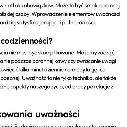
 w natłoku obowiązków. Może to być smak porannej
bliskiej osoby. Wprowadzenie elementów uważności
bardziej satysfakcjonujące i pełne radości.
codzienności?
ycia nie musi być skomplikowane. Możemy zacząć
hanie podczas porannej kawy czy zwracanie uwagi
więcić kilka minut dziennie na medytację, co
 obecnej. Uważność to nie tylko technika, ale także
ne aspekty naszego życia, od pracy po relacje z
ykowania uważności
rzyści. Badania pokazują, że regularne stosowanie