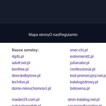
Mapa strony
O nas
Regulamin
Nasze serwisy:
ener-chi.pl
4gifs.pl
extrememt2.pl
aduft.net.pl
julianator.pl
bonfree.pl
confessional.pl
directedbylove.pl
kod-promocyjny.net.p
tech4us.pl
katalogzdrowy.pl
domo-nieruchomosci.pl
botoxena.pl
master24.com.pl
stron-katalog.net.pl
naturalwoodgb.pl
szczecindlaciebie.pl