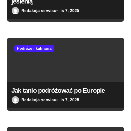
jesienią
p
Redakcja serwisu
lis 7, 2025
i
s
u
Podróże i kulinaria
Jak tanio podróżować po Europie
Redakcja serwisu
lis 7, 2025