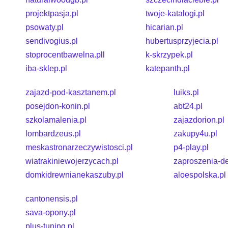
projektpasja.pl
twoje-katalogi.pl
psowaty.pl
hicarian.pl
sendivogius.pl
hubertusprzyjecia.pl
stoprocentbawelna.pll
k-skrzypek.pl
iba-sklep.pl
katepanth.pl
zajazd-pod-kasztanem.pl
luiks.pl
posejdon-konin.pl
abt24.pl
szkolamalenia.pl
zajazdorion.pl
lombardzeus.pl
zakupy4u.pl
meskastronarzeczywistosci.pl
p4-play.pl
wiatrakiniewojerzycach.pl
zaproszenia-de
domkidrewnianekaszuby.pl
aloespolska.pl
cantonensis.pl
sava-opony.pl
plus-tuning.pl