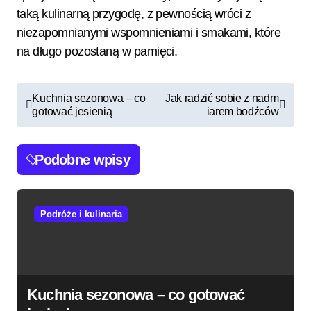
taką kulinarną przygodę, z pewnością wróci z
niezapomnianymi wspomnieniami i smakami, które
na długo pozostaną w pamięci.
N
Kuchnia sezonowa – co
Jak radzić sobie z nadm
gotować jesienią
iarem bodźców
a
w
Podobne wpisy
i
g
a
Podróże i kulinaria
c
j
a
Kuchnia sezonowa – co gotować
w